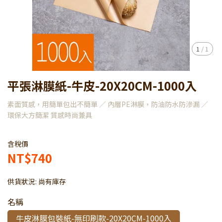
1
/
1
平張淋膜紙-牛皮-20X20CM-1000入
素面質感，用簡單包出不簡單 ／ 內層PE淋膜，防油防水防滲漏 ／
環保大方簡潔 質感時尚兼具
含稅價
NT$740
供貨狀況:
尚有庫存
名稱
牛皮淋膜包裝紙-無印刷款-20X20CM-1000入