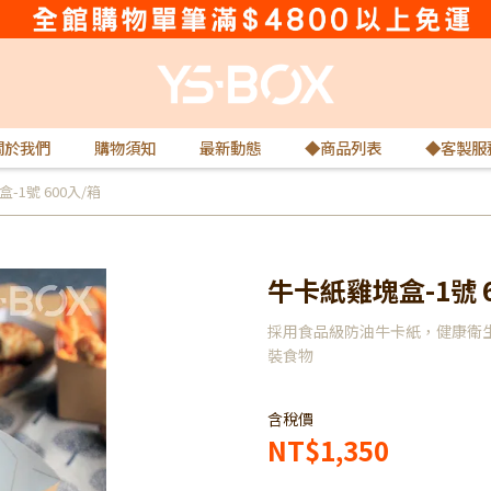
關於我們
購物須知
最新動態
◆商品列表
◆客製服
-1號 600入/箱
牛卡紙雞塊盒-1號 6
採用食品級防油牛卡紙，健康衛生
裝食物
含稅價
NT$1,350