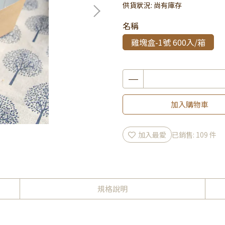
供貨狀況:
尚有庫存
名稱
雞塊盒-1號 600入/箱
加入購物車
加入最愛
已銷售: 109 件
規格說明