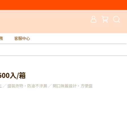
務
客服中心
00入/箱
 ／ 盛裝炸物，防油不滲漏 ／ 開口無蓋設計，方便盛