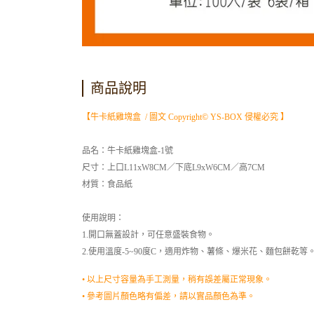
商品說明
【牛卡紙雞塊盒 / 圖文 Copyright© YS-BOX 侵權必究 】
品名：牛卡紙雞塊盒-1號
尺寸：上口L11xW8CM／下底L9xW6CM／高7CM
材質：食品紙
使用說明：
1.開口無蓋設計，可任意盛裝食物。
2.使用溫度-5~90度C，適用炸物、薯條、爆米花、麵包餅乾等
• 以上尺寸容量為手工測量，稍有誤差屬正常現象。
• 參考圖片顏色略有偏差，請以實品顏色為準。