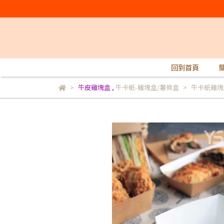
回到首頁
牛皮雞塊盒
,
牛卡紙-雞塊盒/薯條盒
牛卡紙雞塊盒