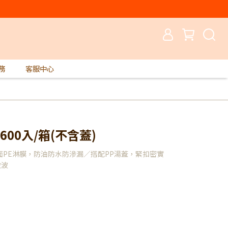
務
客服中心
600入/箱(不含蓋)
PE淋膜，防油防水防滲漏／搭配PP湯蓋，緊扣密實
微波