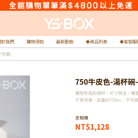
關於我們
購物須知
最新動態
◆商品列表
◆客製服
不含蓋)
750牛皮色-湯杯碗-
實用性高的湯杯，尺寸齊全／雙面
不易滲漏，容量約750cc／不可
含稅價
NT$1,128