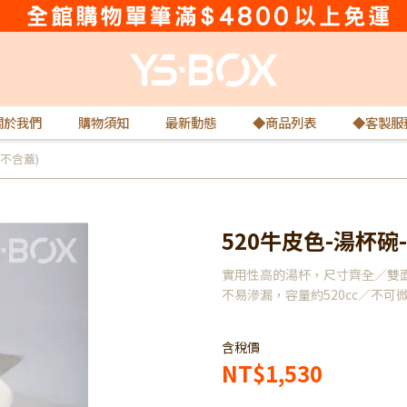
關於我們
購物須知
最新動態
◆商品列表
◆客製服
(不含蓋)
520牛皮色-湯杯碗-
實用性高的湯杯，尺寸齊全／雙面
不易滲漏，容量約520cc／不可
含稅價
NT$1,530