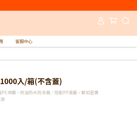
務
客服中心
1000入/箱(不含蓋)
PE淋膜，防油防水防滲漏／搭配PP湯蓋，緊扣密實
微波