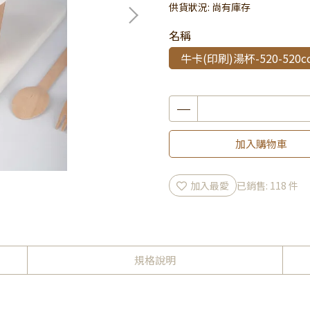
供貨狀況:
尚有庫存
名稱
牛卡(印刷)湯杯-520-520cc
加入購物車
加入最愛
已銷售: 118 件
規格說明