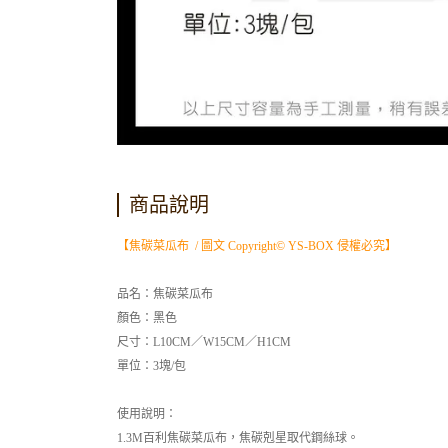
商品說明
【焦碳菜瓜布 / 圖文 Copyright© YS-BOX 侵權必究】
品名：焦碳菜瓜布
顏色：黑色
尺寸：L10CM／W15CM／H1CM
單位：3塊/包
使用說明：
1.3M百利焦碳菜瓜布，焦碳剋星取代鋼絲球。