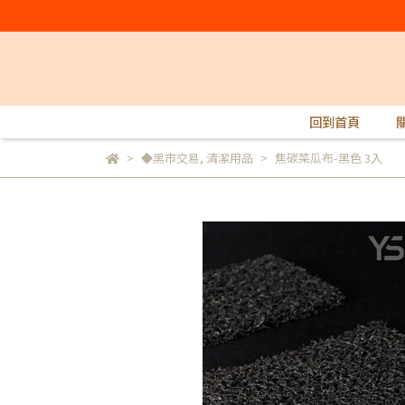
回到首頁
◆黑市交易
,
清潔用品
焦碳菜瓜布-黑色 3入