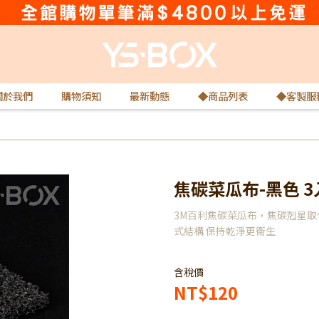
關於我們
購物須知
最新動態
◆商品列表
◆客製服
焦碳菜瓜布-黑色 3
3M百利焦碳菜瓜布，焦碳剋星取代
式結構 保持乾淨更衛生
含稅價
NT$120