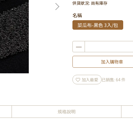
供貨狀況:
尚有庫存
名稱
菜瓜布-黑色 3入/包
加入購物車
加入最愛
已銷售: 64 件
規格說明