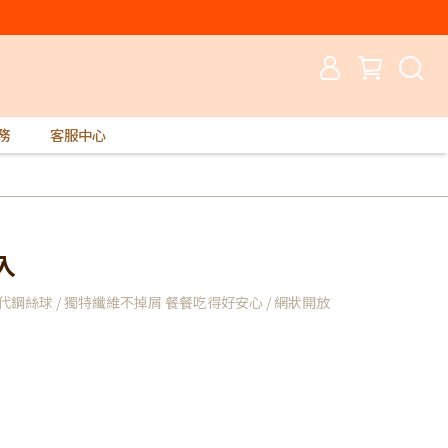
務
客服中心
入
鋼絲球 / 獨特纖維不掉屑 餐餐吃得好安心 / 網狀開放