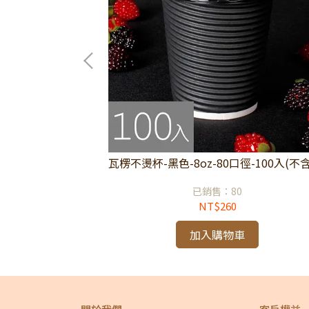
0入/箱(不含蓋)
瓦楞不燙杯-黑色-8oz-80口徑-100入(不
已銷售：80
NT$260
加入購物車