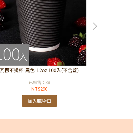
瓦楞不燙杯-黑色-12oz 100入(不含蓋)
瓦楞不燙杯-黑色
已銷售：38
NT$290
加入購物車