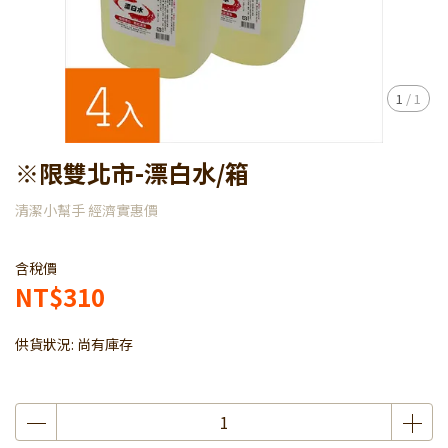
1
/
1
※限雙北市-漂白水/箱
清潔小幫手 經濟實惠價
含稅價
NT$310
供貨狀況:
尚有庫存