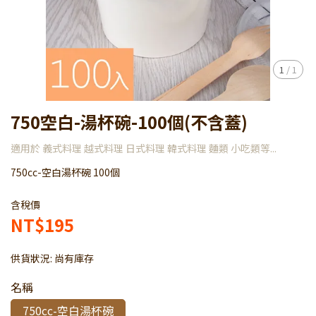
1
/
1
750空白-湯杯碗-100個(不含蓋)
適用於 義式料理 越式料理 日式料理 韓式料理 麵類 小吃類等...
750cc-空白湯杯碗 100個
含稅價
NT$195
供貨狀況:
尚有庫存
名稱
750cc-空白湯杯碗