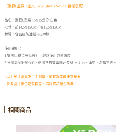
【淋膜L型袋 / 圖文 Copyright© YS-BOX 侵權必究】
品名：淋膜L型袋 15X15公分-白色
尺寸：前14.5X15CM／後15.5X15CM
材質：食品級防油紙+PE淋膜
使用說明：
1.雙開口錯位高低設計，輕鬆使用方便盛裝。
2.使用溫度5~90度C，適用含有豐富醬汁食材 三明治、漢堡、潛艇堡等。
• 以上尺寸容量為手工測量，稍有誤差屬正常現象。
• 參考圖片顏色略有偏差，請以實品顏色為準。
相關商品