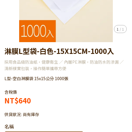
1
/
1
淋膜L型袋-白色-15X15CM-1000入
採用食品級防油紙，健康衛生 ／ 內層PE淋膜，防油防水防滲漏 ／
清新樸實包裝，操作簡單攜帶方便
L型-空白淋膜袋 15x15公分 1000張
含稅價
NT$640
供貨狀況:
尚有庫存
名稱