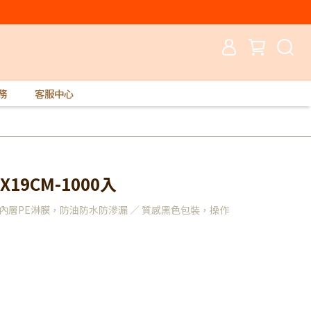
務
客服中心
19CM-1000入
內層PE淋膜，防油防水防滲漏 ／ 質感黑色包裝，操作