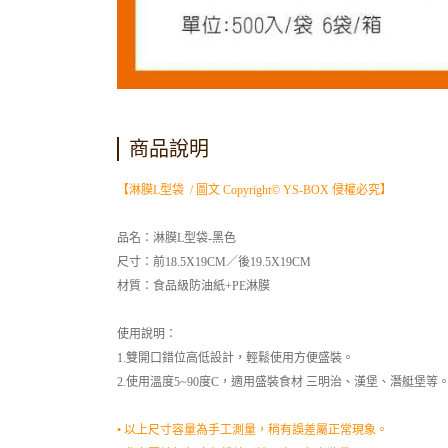
商品說明
【淋膜L型袋 / 圖文 Copyright© YS-BOX 侵權必究】
品名：淋膜L型袋-黑色
尺寸：前18.5X19CM／後19.5X19CM
材質：食品級防油紙+PE淋膜
使用說明：
1.雙開口錯位高低設計，輕鬆使用方便盛裝。
2.使用溫度5~90度C，適用盛裝食材 三明治、漢堡、潛艇堡等
• 以上尺寸容量為手工測量，稍有誤差屬正常現象。