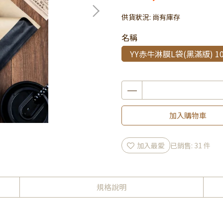
供貨狀況:
尚有庫存
名稱
YY赤牛淋膜L袋(黑滿版) 1
加入購物車
加入最愛
已銷售: 31 件
規格說明