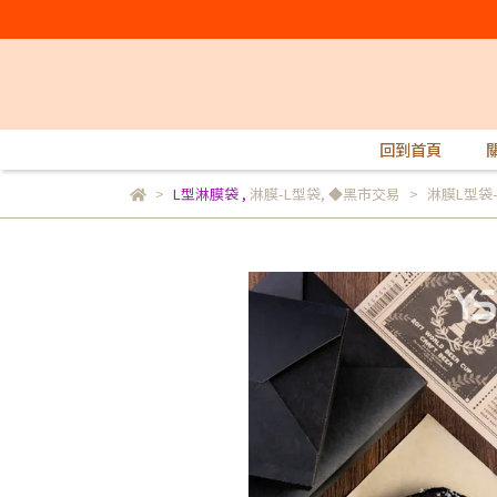
回到首頁
L型淋膜袋
,
淋膜-L型袋
,
◆黑市交易
淋膜L型袋-黑