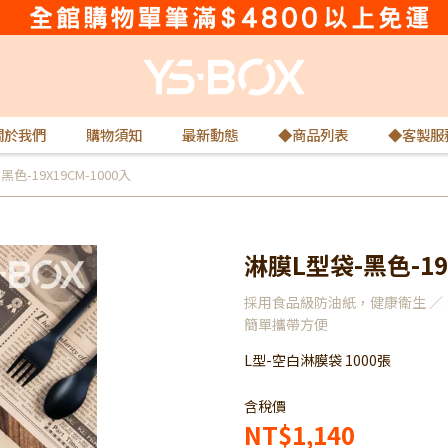
關於我們
購物須知
最新動態
◆商品列表
◆客製服
色-19X19CM-1000入
淋膜L型袋-黑色-19X
採用食品級防油紙，健康衛生 ／ 
簡單攜帶方便
L型-空白淋膜袋 1000張
含稅價
NT$1,140