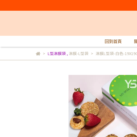
回到首頁
L型淋膜袋
,
淋膜-L型袋
淋膜L型袋-白色-19X19C