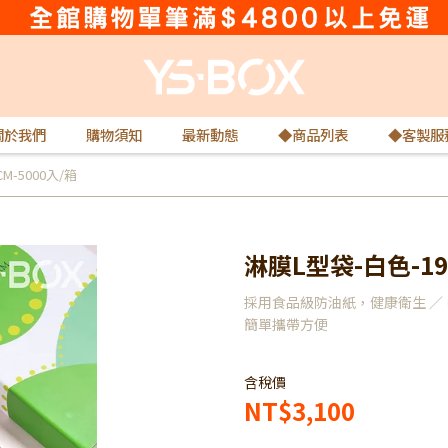
關於我們
購物須知
最新動態
◆商品列表
◆客製服
M-5000入/箱
淋膜L型袋-白色-19X
採用食品級防油紙，健康衛生 ／ 
簡單攜帶方便
含稅價
NT$3,100