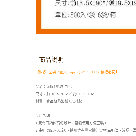
商品說明
【淋膜L型袋 / 圖文 Copyright© YS-BOX 侵權必究】
品名：淋膜L型袋-白色
尺寸：前18.5X19CM／後19.5X19CM
材質：食品級防油紙+PE淋膜
使用說明：
1.雙開口錯位高低設計，輕鬆使用方便盛裝。
2.使用溫度5~90度C，適用含有豐富醬汁食材 三明治、漢堡、