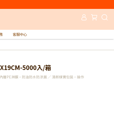
務
客服中心
19CM-5000入/箱
內層PE淋膜，防油防水防滲漏 ／ 清新樸實包裝，操作