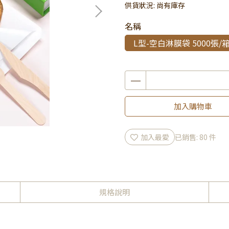
供貨狀況:
尚有庫存
名稱
L型-空白淋膜袋 5000張/
加入購物車
加入最愛
已銷售: 80 件
規格說明