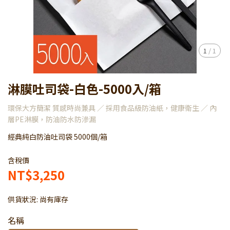
1
/
1
淋膜吐司袋-白色-5000入/箱
環保大方簡潔 質感時尚兼具 ／ 採用食品級防油紙，健康衛生 ／ 內
層PE淋膜，防油防水防滲漏
經典純白防油吐司袋 5000個/箱
含稅價
NT$3,250
供貨狀況:
尚有庫存
名稱