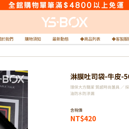
關於我們
購物須知
最新動態
◆商品列表
◆客製服
淋膜吐司袋-牛皮-5
環保大方簡潔 質感時尚兼具 ／ 
油防水防滲漏
含稅價
NT$420