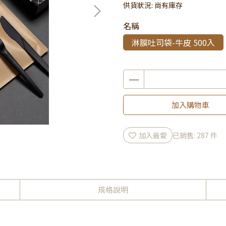
供貨狀況:
尚有庫存
名稱
淋膜吐司袋-牛皮 500入
加入購物車
加入最愛
已銷售: 287 件
規格說明