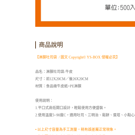
商品說明
【淋膜吐司袋 / 圖文 Copyright© YS-BOX 侵權必究】
品名：淋膜吐司袋-牛皮
尺寸：前12X20CM／後26X20CM
材質：食品級牛皮紙+PE淋膜
使用說明：
1.平口式高低開口設計，輕鬆使用方便盛裝。
2.使用溫度5~90度C，適用吐司、三明治、鬆餅、蛋塔、小點
• 以上尺寸容量為手工測量，稍有誤差屬正常現象。