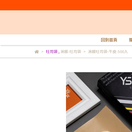
回到首頁
吐司袋
,
淋膜-吐司袋
淋膜吐司袋-牛皮-500入