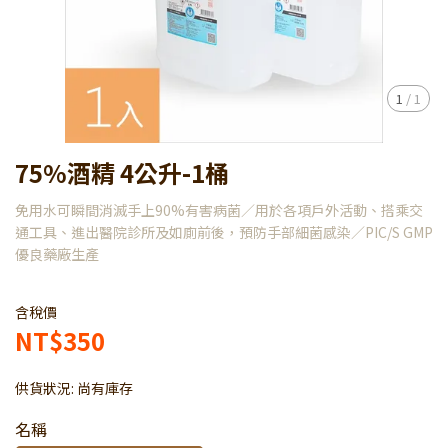
1
/
1
75%酒精 4公升-1桶
免用水可瞬間消滅手上90%有害病菌／用於各項戶外活動、搭乘交
通工具、進出醫院診所及如廁前後，預防手部細菌感染／PIC/S GMP
優良藥廠生產
含稅價
NT$350
供貨狀況:
尚有庫存
名稱