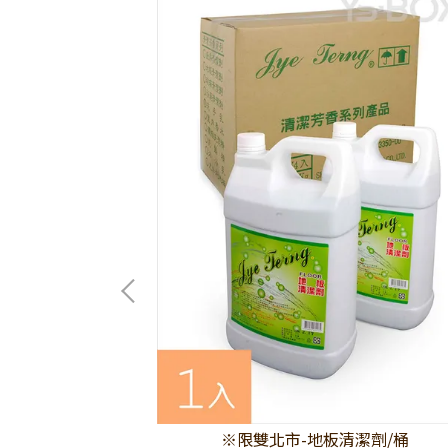
潔劑/桶
※限雙北市-地板清潔劑/桶