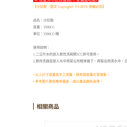
【沙拉脫 / 圖文 Copyright© YS-BOX 侵權必究】
品名：沙拉脫
容量：3500CC
單位：3500CC/桶
使用說明：
1.二公升水約放入軟性洗碗精5CC即可使用。
2.將待洗器皿放入水中用菜瓜布輕抹幾下，再取出用清水沖，
• 以上尺寸容量為手工測量，稍有誤差屬正常現象。
• 參考圖片顏色略有偏差，請以實品顏色為準。
相關商品