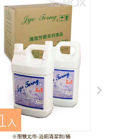
※限雙北市-浴廁清潔劑/桶
※限雙