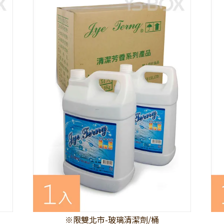
※限雙北市-玻璃清潔劑/桶