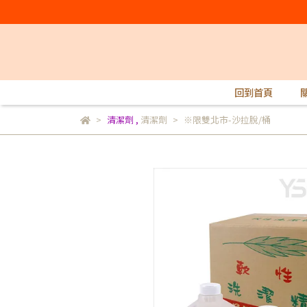
回到首頁
清潔劑
,
清潔劑
※限雙北市-沙拉脫/桶