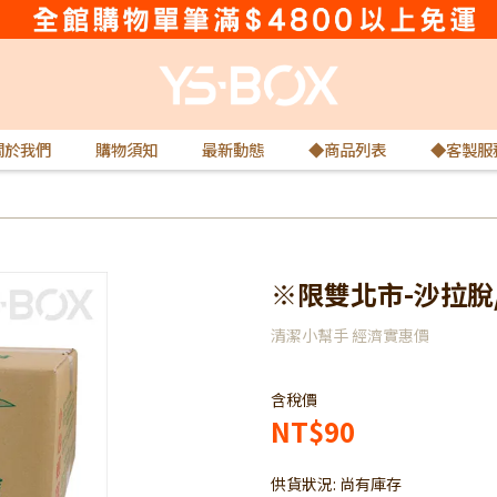
關於我們
購物須知
最新動態
◆商品列表
◆客製服
※限雙北市-沙拉脫
清潔小幫手 經濟實惠價
含稅價
NT$90
供貨狀況:
尚有庫存