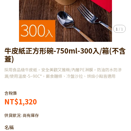
1
/
1
牛皮紙正方形碗-750ml-300入/箱(不含
蓋)
採用食品級牛皮紙，安全美觀又雅緻/內層PE淋膜，防油防水防滲
漏/使用溫度-5~90C°，飯食麵條、冷盤沙拉、烘焙小點皆適用
含稅價
NT$1,320
供貨狀況:
尚有庫存
名稱