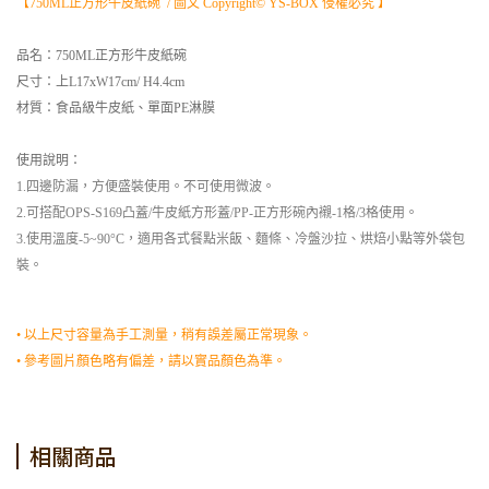
【750ML正方形牛皮紙碗 / 圖文 Copyright© YS-BOX 侵權必究 】
品名：750ML正方形牛皮紙碗
尺寸：上L17xW17cm/ H4.4cm
材質：食品級牛皮紙、單面PE淋膜
使用說明：
1.四邊防漏，方便盛裝使用。不可使用微波。
2.可搭配OPS-S169凸蓋/牛皮紙方形蓋/PP-正方形碗內襯-1格/3格使用。
3.使用溫度-5~90°C，適用各式餐點米飯、麵條、冷盤沙拉、烘焙小點等外袋包
裝。
• 以上尺寸容量為手工測量，稍有誤差屬正常現象。
• 參考圖片顏色略有偏差，請以實品顏色為準。
相關商品