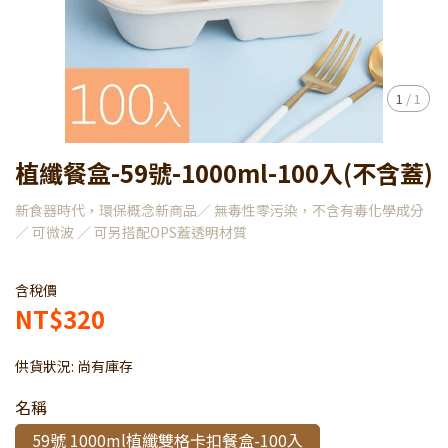
1
/
1
植纖餐盒-59號-1000ml-100入(不含蓋)
新食器時代，環保概念新商品／ 無毒性零污染，不含有毒化學成分
／ 可微波 ／ 可另搭配OPS蓋透明材質
含稅價
NT$320
供貨狀況:
尚有庫存
名稱
59號 1000ml植纖雙格卡扣餐盒-100入