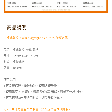
商品說明
【植纖餐盒 / 圖文 Copyright© YS-BOX 侵權必究 】
品名：植纖餐盒-59號 雙格
尺寸：L23xW13.3/ H5.9cm
材質：植物纖維
容量：1000ml
使用說明：
1.可冷藏保鮮、微波加熱、使用方便堆疊。
2.使用溫度-5~90度C，適用各式餐點米飯、麵條等外袋包裝。
3.可另搭配OPS蓋透明材質，讓美味看得見。
• 以上尺寸容量為手工測量，稍有誤差屬正常現象。