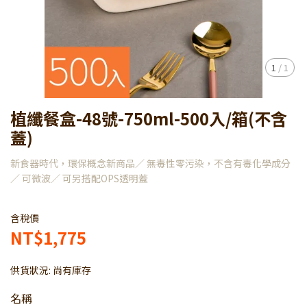
1
/
1
植纖餐盒-48號-750ml-500入/箱(不含
蓋)
新食器時代，環保概念新商品／ 無毒性零污染，不含有毒化學成分
／ 可微波／ 可另搭配OPS透明蓋
含稅價
NT$1,775
供貨狀況:
尚有庫存
名稱