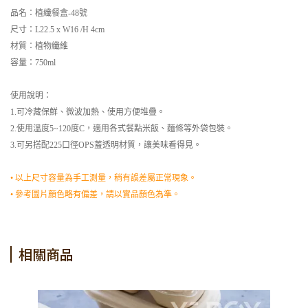
品名：植纖餐盒-48號
尺寸：L22.5 x W16 /H 4cm
材質：植物纖維
容量：750ml
使用說明：
1.可冷藏保鮮、微波加熱、使用方便堆疊。
2.使用溫度5~120度C，適用各式餐點米飯、麵條等外袋包裝。
3.可另搭配225口徑OPS蓋透明材質，讓美味看得見。
• 以上尺寸容量為手工測量，稍有誤差屬正常現象。
• 參考圖片顏色略有偏差，請以實品顏色為準。
相關商品