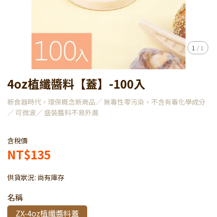
1
/
1
4oz植纖醬料【蓋】-100入
新食器時代，環保概念新商品／ 無毒性零污染，不含有毒化學成分
／ 可微波／ 盛裝醬料不易外漏
含稅價
NT$135
供貨狀況:
尚有庫存
名稱
ZX-4oz植纖醬料蓋