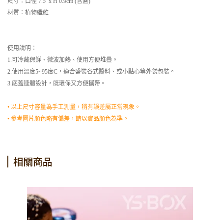
尺寸：口徑 7.5 x H 0.9cm (含蓋)
材質：植物纖維
使用說明：
1.可冷藏保鮮、微波加熱、使用方便堆疊。
2.使用溫度5~95度C，適合盛裝各式醬料、或小點心等外袋包裝。
3.底蓋連體設計，既環保又方便攜帶。
• 以上尺寸容量為手工測量，稍有誤差屬正常現象。
• 參考圖片顏色略有偏差，請以實品顏色為準。
相關商品