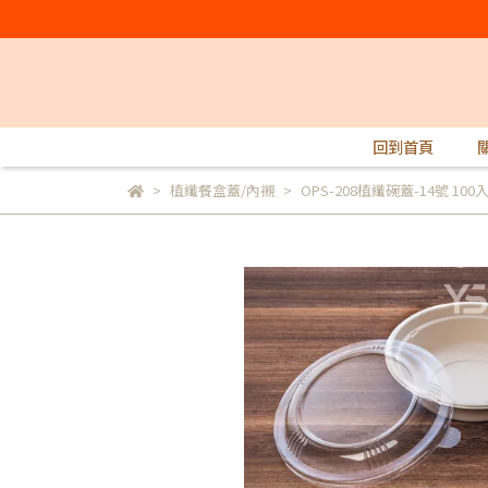
回到首頁
植纖餐盒蓋/內襯
OPS-208植纖碗蓋-14號 100