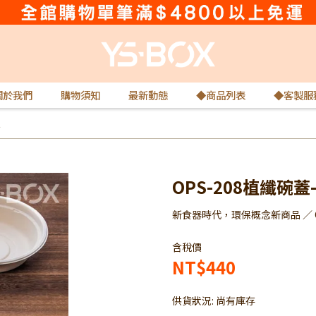
關於我們
購物須知
最新動態
◆商品列表
◆客製服
入
OPS-208植纖碗蓋-
新食器時代，環保概念新商品 ／
含稅價
NT$440
供貨狀況:
尚有庫存