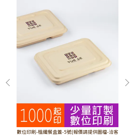
檔-
數位印刷-植纖餐盒蓋-5號(報價請提供圖檔-洽客
數