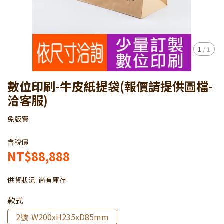
1
/
1
數位印刷-牛皮紙提袋(報價請提供圖檔-
洽客服)
免版費
含稅價
NT$88,888
供貨狀況:
尚有庫存
款式
2號-W200xH235xD85mm