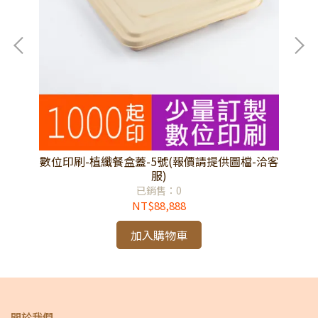
檔-
數位印刷-植纖餐盒蓋-5號(報價請提供圖檔-洽客
數
服)
已銷售：0
NT$88,888
加入購物車
關於我們