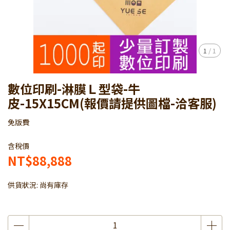
1
/
1
數位印刷-淋膜Ｌ型袋-牛
皮-15X15CM(報價請提供圖檔-洽客服)
免版費
含稅價
NT$88,888
供貨狀況:
尚有庫存