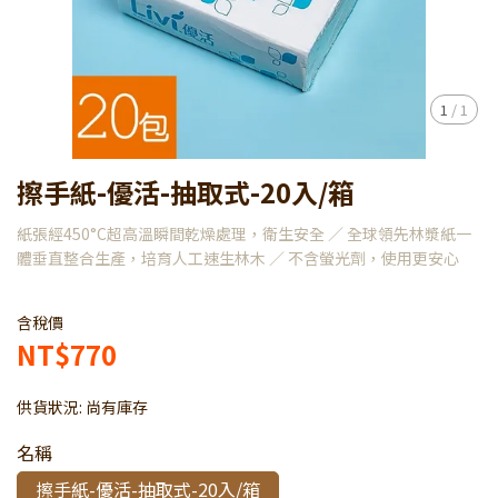
1
/
1
擦手紙-優活-抽取式-20入/箱
紙張經450°C超高溫瞬間乾燥處理，衛生安全 ／ 全球領先林漿紙一
體垂直整合生產，培育人工速生林木 ／ 不含螢光劑，使用更安心
含稅價
NT$770
供貨狀況:
尚有庫存
名稱
擦手紙-優活-抽取式-20入/箱