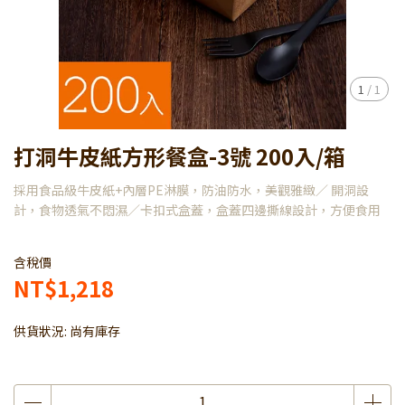
1
/
1
打洞牛皮紙方形餐盒-3號 200入/箱
採用食品級牛皮紙+內層PE淋膜，防油防水，美觀雅緻／ 開洞設
計，食物透氣不悶濕／卡扣式盒蓋，盒蓋四邊撕線設計，方便食用
含稅價
NT$1,218
供貨狀況:
尚有庫存