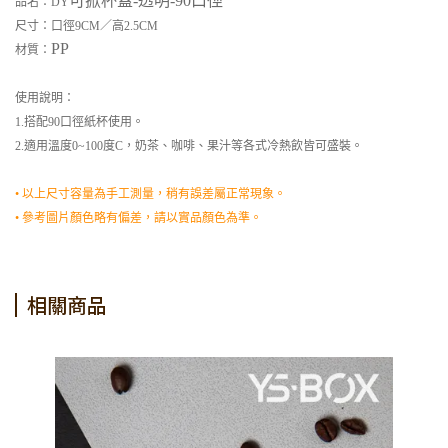
可掀杯蓋-透明-90口徑
品名：DY
尺寸：口徑9CM／高2.5CM
PP
材質：
使用說明：
1.搭配90口徑紙杯使用。
2.適用溫度0~100度C，奶茶、咖啡、果汁等各式冷熱飲皆可盛裝。
• 以上尺寸容量為手工測量，稍有誤差屬正常現象。
• 參考圖片顏色略有偏差，請以實品顏色為準。
相關商品