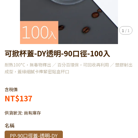
1
/
1
可掀杯蓋-DY透明-90口徑-100入
耐熱100°C，無毒物釋出 ／ 百分百環保，可回收再利用 ／ 塑膠射出
成型，蓋緣細膩卡榫緊密貼盒杯口
含稅價
NT$137
供貨狀況:
尚有庫存
名稱
PP-90口徑蓋-透明-DY