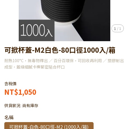
1
/
1
可掀杯蓋-M2白色-80口徑1000入/箱
耐熱100°C，無毒物釋出 ／ 百分百環保，可回收再利用 ／ 塑膠射出
成型，蓋緣細膩卡榫緊密貼合杯口
含稅價
NT$1,050
供貨狀況:
尚有庫存
名稱
可掀杯蓋-白色-80口徑-M2 (1000入/箱)