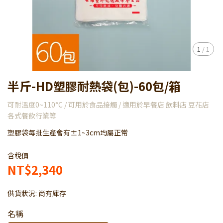
1
/
1
半斤-HD塑膠耐熱袋(包)-60包/箱
可耐溫度0~110°C / 可用於食品接觸 / 適用於早餐店 飲料店 豆花店
各式餐飲行業等
塑膠袋每批生產會有±1~3cm均屬正常
含稅價
NT$2,340
供貨狀況:
尚有庫存
名稱