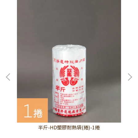
半斤-HD塑膠耐熱袋(捲)-1捲