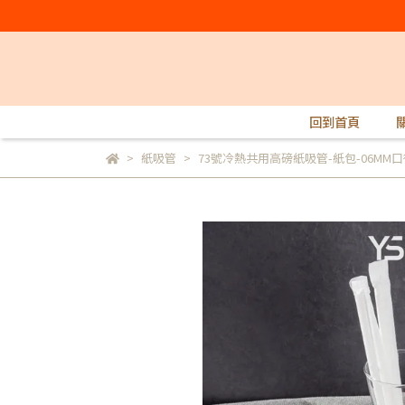
回到首頁
紙吸管
73號冷熱共用高磅紙吸管-紙包-06MM口徑-