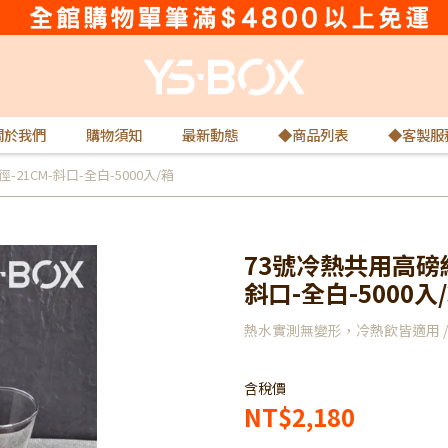
關於我們
購物須知
最新動態
◆商品列表
◆客製服
21CM-斜口-全白-5000入/箱
73號冷熱共用高磅紙
斜口-全白-5000入
熱水實測無變形，冷熱飲皆適用 /
含稅價
NT$2,180