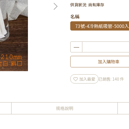
供貨狀況:
尚有庫存
名稱
73號-4冷熱紙吸管-5000入
加入購物車
加入最愛
已銷售: 140 件
規格說明