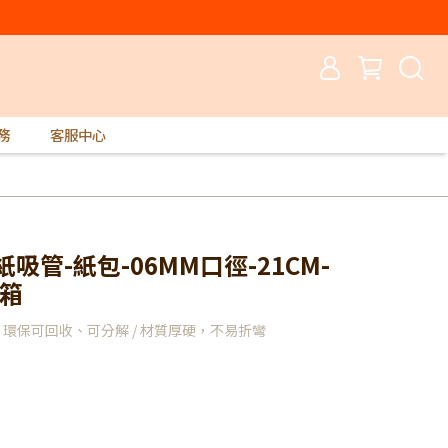
務
客服中心
吸管-紙包-06MM口徑-21CM-
/箱
 環保可回收、可分解 / 材質厚硬，不易折彎