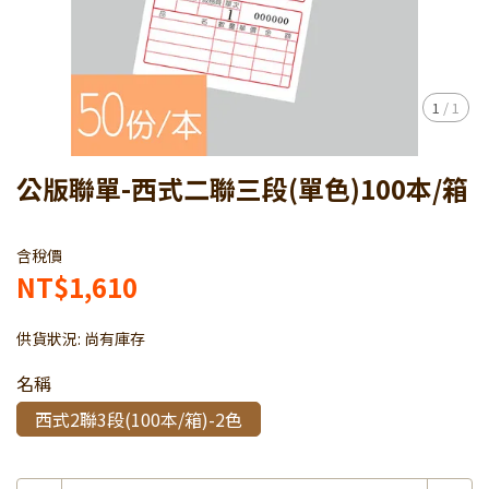
1
/
1
公版聯單-西式二聯三段(單色)100本/箱
含稅價
NT$1,610
供貨狀況:
尚有庫存
名稱
西式2聯3段(100本/箱)-2色