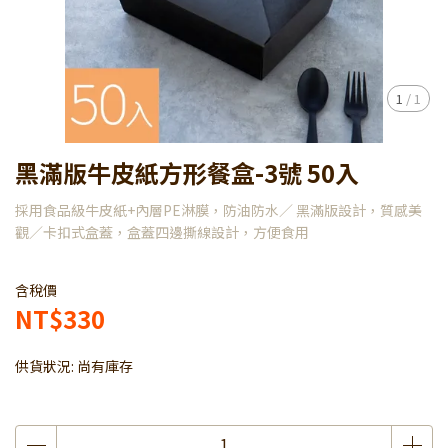
1
/
1
黑滿版牛皮紙方形餐盒-3號 50入
採用食品級牛皮紙+內層PE淋膜，防油防水／ 黑滿版設計，質感美
觀／卡扣式盒蓋，盒蓋四邊撕線設計，方便食用
含稅價
NT$330
供貨狀況:
尚有庫存