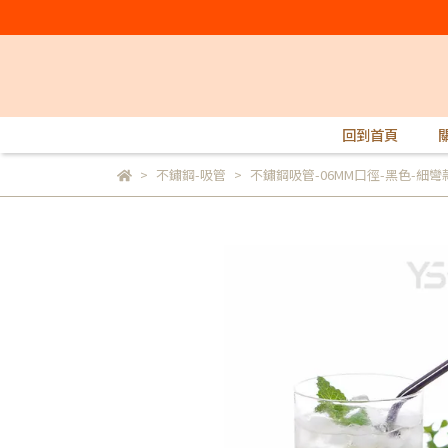
回到首頁
不鏽鋼-吸管
不鏽鋼吸管-06MM口徑-黑色-細彎款