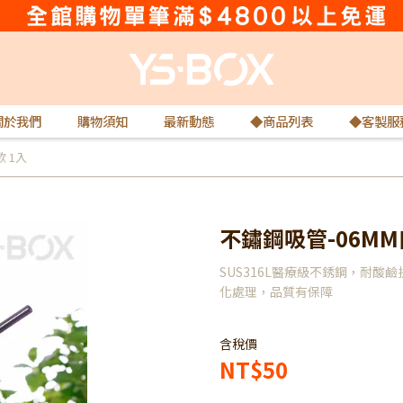
關於我們
購物須知
最新動態
◆商品列表
◆客製服
 1入
不鏽鋼吸管-06MM
SUS316L醫療級不銹鋼，耐酸
化處理，品質有保障
含稅價
NT$50