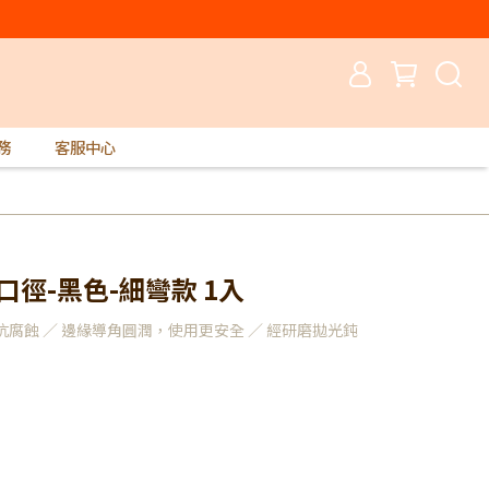
務
客服中心
口徑-黑色-細彎款 1入
鹼抗腐蝕 ／ 邊緣導角圓潤，使用更安全 ／ 經研磨拋光鈍