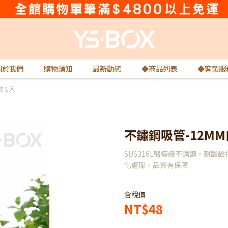
關於我們
購物須知
最新動態
◆商品列表
◆客製服
 1入
不鏽鋼吸管-12MM
SUS316L醫療級不銹鋼，耐酸
化處理，品質有保障
含稅價
NT$48