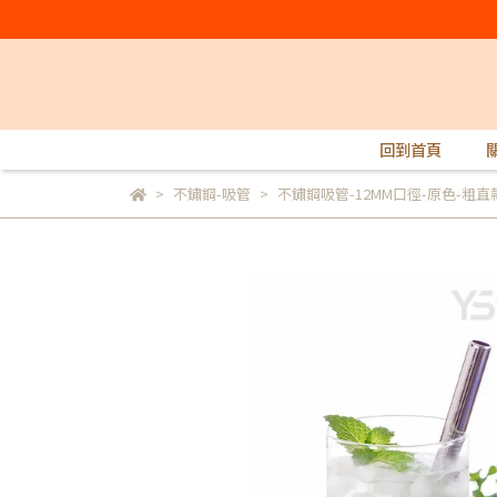
回到首頁
不鏽鋼-吸管
不鏽鋼吸管-12MM口徑-原色-粗直款