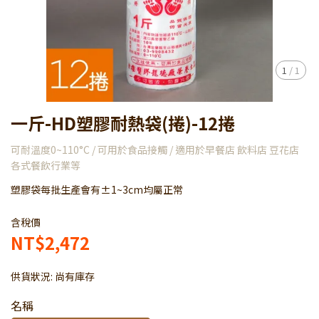
1
/
1
一斤-HD塑膠耐熱袋(捲)-12捲
可耐溫度0~110°C / 可用於食品接觸 / 適用於早餐店 飲料店 豆花店
各式餐飲行業等
塑膠袋每批生產會有±1~3cm均屬正常
含稅價
NT$2,472
供貨狀況:
尚有庫存
名稱