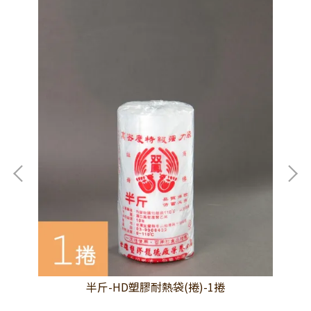
半斤-HD塑膠耐熱袋(捲)-1捲