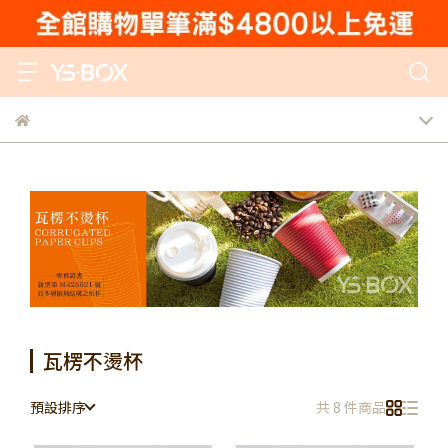
瓦楞不燙杯
預設排序
共 8 件商品