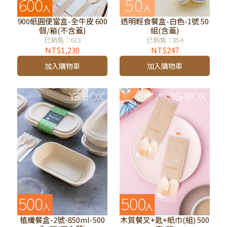
900紙圓便當盒-全牛皮 600
透明輕食餐盒-白色-1號 50
個/箱(不含蓋)
組(含蓋)
已銷售：613
已銷售：854
NT$1,230
NT$247
加入購物車
加入購物車
植纖餐盒-2號-850ml-500
木質餐叉+匙+紙巾(組) 500