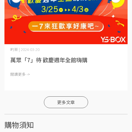
畇蓁 | 2024-03-20
萬眾「7」待 歡慶週年全館嗨購
閱讀更多 ->
更多文章
購物須知